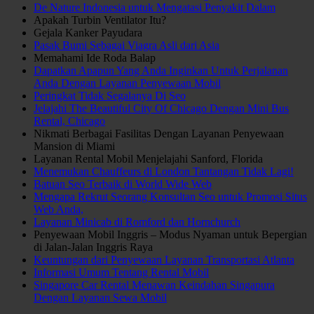
De Nature Indonesia untuk Mengatasi Penyakit Dalam
Apakah Turbin Ventilator Itu?
Gejala Kanker Payudara
Pasak Bumi Sebagai Viagra Asli dari Asia
Memahami Ide Roda Balap
Dapatkan Apapun Yang Anda Inginkan Untuk Perjalanan
Anda Dengan Layanan Penyewaan Mobil
Peringkat Tidak Segalanya Di Seo
Jelajahi The Beautiful City Of Chicago Dengan Mini Bus
Rental, Chicago
Nikmati Berbagai Fasilitas Dengan Layanan Penyewaan
Mansion di Miami
Layanan Rental Mobil Menjelajahi Sanford, Florida
Menemukan Chauffeurs di London Tantangan Tidak Lagi!
Batuan Seo Terbaik di World Wide Web
Mengapa Rekrut Seorang Konsultan Seo untuk Promosi Situs
Web Anda,
Layanan Minicab di Romford dan Hornchurch
Penyewaan Mobil Inggris – Modus Nyaman untuk Bepergian
di Jalan-Jalan Inggris Raya
Keuntungan dari Penyewaan Layanan Transportasi Atlanta
Informasi Umum Tentang Rental Mobil
Singapore Car Rental Menawan Keindahan Singapura
Dengan Layanan Sewa Mobil