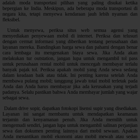
adalah moda transportasi pilihan yang paling disukai ketika
bepergian ke India. Meskipun, ada beberapa moda transportasi di
negara kita, tetapi menyewa kendaraan jauh lebih nyaman dan
fleksibel.
Untuk menyewa, periksa situs web semua agensi yang
menyediakan penyewaan mobil di internet. Periksa dan telusuri
dengan cermat informasi yang diberikan tentang perusahaan dan
layanan mereka. Bandingkan harga sewa dan pahami dengan benar
cara lembaga itu mengenakan biaya sewa. Jika Anda akan
melakukan tur outstation, jangan lupa untuk mengambil tol pass
untuk perusahaan rental mobil untuk mencegah membayar terlalu
banyak pajak tol. Periksa apakah mobil yang Anda sewa sedang
dalam keadaan baik atau tidak. Ini penting karena setelah Anda
membawa pulang mobil; tanggung jawab total mobil terletak pada
Anda dan Anda harus membayar jika ada kerusakan yang terjadi
padanya. Selalu pastikan bahwa Anda membayar jumlah yang wajar
sebagai sewa.
Dalam drive sopir, dapatkan fotokopi lisensi supir yang disediakan.
Layanan ini sangat membantu untuk mendapatkan keamanan
terjamin dan kenyamanan penuh. Jika Anda memilih untuk
mengemudi sendiri, jangan lupa untuk mengambil salinan perjanjian
sewa dan dokumen penting lainnya dari mobil sewaan. Apakah
Anda menantikan mobil ekonomi atau mobil mewah atau sedan