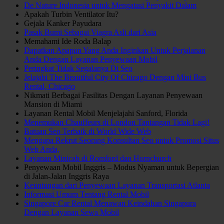
De Nature Indonesia untuk Mengatasi Penyakit Dalam
Apakah Turbin Ventilator Itu?
Gejala Kanker Payudara
Pasak Bumi Sebagai Viagra Asli dari Asia
Memahami Ide Roda Balap
Dapatkan Apapun Yang Anda Inginkan Untuk Perjalanan
Anda Dengan Layanan Penyewaan Mobil
Peringkat Tidak Segalanya Di Seo
Jelajahi The Beautiful City Of Chicago Dengan Mini Bus
Rental, Chicago
Nikmati Berbagai Fasilitas Dengan Layanan Penyewaan
Mansion di Miami
Layanan Rental Mobil Menjelajahi Sanford, Florida
Menemukan Chauffeurs di London Tantangan Tidak Lagi!
Batuan Seo Terbaik di World Wide Web
Mengapa Rekrut Seorang Konsultan Seo untuk Promosi Situs
Web Anda,
Layanan Minicab di Romford dan Hornchurch
Penyewaan Mobil Inggris – Modus Nyaman untuk Bepergian
di Jalan-Jalan Inggris Raya
Keuntungan dari Penyewaan Layanan Transportasi Atlanta
Informasi Umum Tentang Rental Mobil
Singapore Car Rental Menawan Keindahan Singapura
Dengan Layanan Sewa Mobil