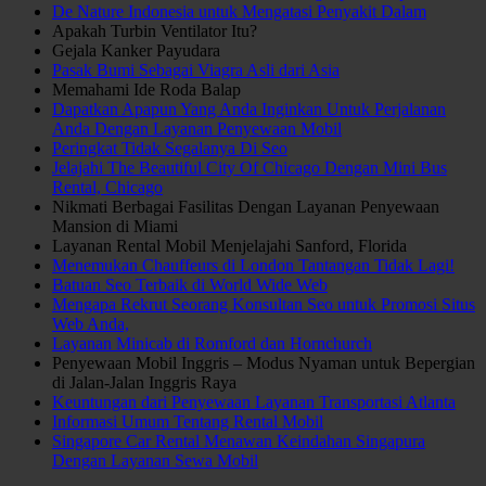
De Nature Indonesia untuk Mengatasi Penyakit Dalam
Apakah Turbin Ventilator Itu?
Gejala Kanker Payudara
Pasak Bumi Sebagai Viagra Asli dari Asia
Memahami Ide Roda Balap
Dapatkan Apapun Yang Anda Inginkan Untuk Perjalanan
Anda Dengan Layanan Penyewaan Mobil
Peringkat Tidak Segalanya Di Seo
Jelajahi The Beautiful City Of Chicago Dengan Mini Bus
Rental, Chicago
Nikmati Berbagai Fasilitas Dengan Layanan Penyewaan
Mansion di Miami
Layanan Rental Mobil Menjelajahi Sanford, Florida
Menemukan Chauffeurs di London Tantangan Tidak Lagi!
Batuan Seo Terbaik di World Wide Web
Mengapa Rekrut Seorang Konsultan Seo untuk Promosi Situs
Web Anda,
Layanan Minicab di Romford dan Hornchurch
Penyewaan Mobil Inggris – Modus Nyaman untuk Bepergian
di Jalan-Jalan Inggris Raya
Keuntungan dari Penyewaan Layanan Transportasi Atlanta
Informasi Umum Tentang Rental Mobil
Singapore Car Rental Menawan Keindahan Singapura
Dengan Layanan Sewa Mobil