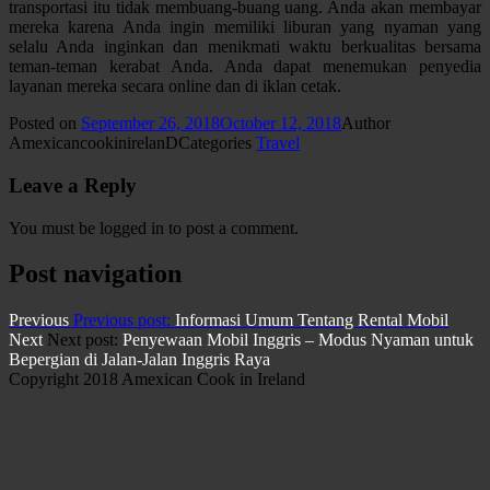
transportasi itu tidak membuang-buang uang. Anda akan membayar
mereka karena Anda ingin memiliki liburan yang nyaman yang
selalu Anda inginkan dan menikmati waktu berkualitas bersama
teman-teman kerabat Anda. Anda dapat menemukan penyedia
layanan mereka secara online dan di iklan cetak.
Posted on
September 26, 2018
October 12, 2018
Author
AmexicancookinirelanD
Categories
Travel
Leave a Reply
You must be logged in to post a comment.
Post navigation
Previous
Previous post:
Informasi Umum Tentang Rental Mobil
Next
Next post:
Penyewaan Mobil Inggris – Modus Nyaman untuk
Bepergian di Jalan-Jalan Inggris Raya
Copyright 2018 Amexican Cook in Ireland