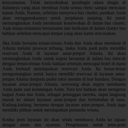
kenyamanan. Tidak menyebutkan pendingin udara dingin di
dalamnya yang akan membuat Anda semua rileks sampai mencapai
tujuan Anda. Namun, sebelum menyewa bus charter, pastikan Anda
akan menggunakannya untuk perjalanan panjang. Ini untuk
memungkinkan Anda menikmati kemewahan di dalam bus charter.
Ajak teman-temanmu bersamamu dan berikatan di dalam charter bus
bahkan sebelum mencapai tempat yang akan kamu rencanakan.
Jika Anda bersama teman-teman Anda dan Anda akan mendarat di
Atlanta melalui pesawat terbang, maka Anda pasti perlu memiliki
reservasi Anda di layanan antar-jemput Atlanta. Ini akan
memungkinkan Anda untuk segera bersantai di dalam bus mewah
dengan teman-teman Anda bahkan sebelum mencapai hotel di mana
Anda berhasil mendapatkan reservasi Anda. Itu benar-benar
menguntungkan untuk hanya memiliki reservasi di layanan antar-
jemput Atlanta daripada parkir taksi anonim di luar bandara. Dengan
layanan antar-jemput Atlanta, seseorang akan segera membantu
Anda pada saat kedatangan Anda. Para kru bahkan akan mengurus
bagasi Anda dan Anda, sebagai pelanggan mereka, dapat langsung
masuk ke dalam layanan antar-jemput dan beristirahat di sana.
Kadang-kadang, bersama dengan layanan antar-jemput, Anda juga
memiliki pilihan untuk mendapatkan pemandu wisata.
Kedua jenis layanan ini akan selalu membawa Anda ke tujuan
dengan aman dan nyaman. Pengeluaran untuk jenis-jenis