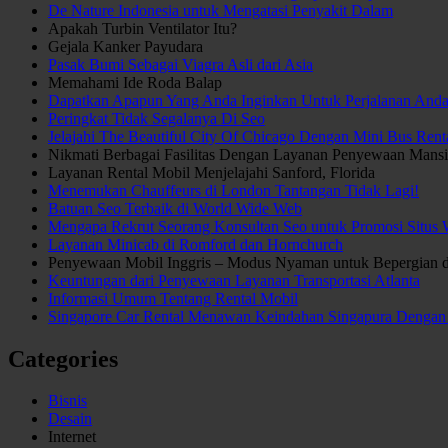
De Nature Indonesia untuk Mengatasi Penyakit Dalam
Apakah Turbin Ventilator Itu?
Gejala Kanker Payudara
Pasak Bumi Sebagai Viagra Asli dari Asia
Memahami Ide Roda Balap
Dapatkan Apapun Yang Anda Inginkan Untuk Perjalanan An
Peringkat Tidak Segalanya Di Seo
Jelajahi The Beautiful City Of Chicago Dengan Mini Bus Rent
Nikmati Berbagai Fasilitas Dengan Layanan Penyewaan Mansi
Layanan Rental Mobil Menjelajahi Sanford, Florida
Menemukan Chauffeurs di London Tantangan Tidak Lagi!
Batuan Seo Terbaik di World Wide Web
Mengapa Rekrut Seorang Konsultan Seo untuk Promosi Situs
Layanan Minicab di Romford dan Hornchurch
Penyewaan Mobil Inggris – Modus Nyaman untuk Bepergian di 
Keuntungan dari Penyewaan Layanan Transportasi Atlanta
Informasi Umum Tentang Rental Mobil
Singapore Car Rental Menawan Keindahan Singapura Dengan
Categories
Bisnis
Desain
Internet