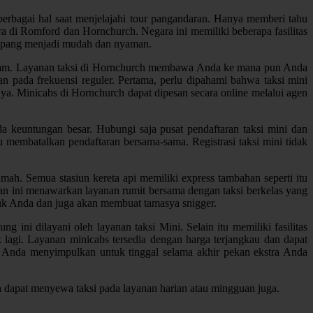
berbagai hal saat menjelajahi tour pangandaran. Hanya memberi tahu
ndara di Romford dan Hornchurch. Negara ini memiliki beberapa fasilitas
enumpang menjadi mudah dan nyaman.
 jam. Layanan taksi di Hornchurch membawa Anda ke mana pun Anda
an pada frekuensi reguler. Pertama, perlu dipahami bahwa taksi mini
ya. Minicabs di Hornchurch dapat dipesan secara online melalui agen
keuntungan besar. Hubungi saja pusat pendaftaran taksi mini dan
 membatalkan pendaftaran bersama-sama. Registrasi taksi mini tidak
mah. Semua stasiun kereta api memiliki express tambahan seperti itu
n ini menawarkan layanan rumit bersama dengan taksi berkelas yang
ntuk Anda dan juga akan membuat tamasya snigger.
g ini dilayani oleh layanan taksi Mini. Selain itu memiliki fasilitas
k lagi. Layanan minicabs tersedia dengan harga terjangkau dan dapat
 Anda menyimpulkan untuk tinggal selama akhir pekan ekstra Anda
a dapat menyewa taksi pada layanan harian atau mingguan juga.