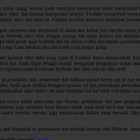
n setiap orang, karena Anda mendapat kesempatan untuk menjelajahi 
i, taksi, dan fasilitas transportasi lainnya. Fasilitas transportasi ba
pribadi, taksi, dan minicab. Fasilitas tersebut membuat perjalanan p
gan menyewa dan menikmati di dalam dan keluar dari mereka setiap
ng berbeda, taksi mini dengan senang hati dapat diakses dan dijalank
a taksi gelap agak berbeda dari ini dalam waktu dan modus prosedurn
ti yang Anda lakukan jika ada kabin yang sangat gelap.
 layanan taksi mini yang cepat di London dapat menawarkan Anda 
ewajiban dan Anda dapat dengan mudah mengubah pengaturan waktu atau
n registrasi suatu kendaraan berbeda dari situs web ke situs web.
 pelabuhan laut, aerodrome dan bahkan stasiun kereta api di luar ru
let, Anda akan melihat beragam layanan ini dan perusahaan-perusahaa
mpublikasikan taksi online; ini akan membuat hal-hal lebih sederhana u
u hanya untuk jalan-jalan dan liburan, permintaan dari para pengunjun
an mereka juga memiliki kursi khusus untuk anak-anak kecil dan banya
i kantor mereka; mereka juga menawarkan diskon yang menarik. Jika
, jadi datanglah ke perusahaan dan nikmati layanan dari Minicab. And
relanD
Categories
Travel