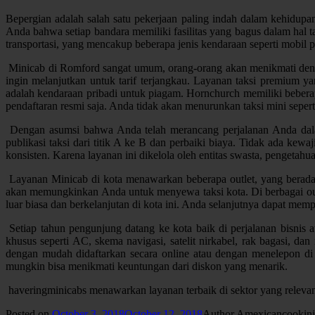
Bepergian adalah salah satu pekerjaan paling indah dalam kehidupa
Anda bahwa setiap bandara memiliki fasilitas yang bagus dalam hal taks
transportasi, yang mencakup beberapa jenis kendaraan seperti mobil 
Minicab di Romford sangat umum, orang-orang akan menikmati den
ingin melanjutkan untuk tarif terjangkau. Layanan taksi premium ya
adalah kendaraan pribadi untuk piagam. Hornchurch memiliki beberap
pendaftaran resmi saja. Anda tidak akan menurunkan taksi mini seper
Dengan asumsi bahwa Anda telah merancang perjalanan Anda dalam
publikasi taksi dari titik A ke B dan perbaiki biaya. Tidak ada k
konsisten. Karena layanan ini dikelola oleh entitas swasta, pengetahua
Layanan Minicab di kota menawarkan beberapa outlet, yang berada di
akan memungkinkan Anda untuk menyewa taksi kota. Di berbagai out
luar biasa dan berkelanjutan di kota ini. Anda selanjutnya dapat me
Setiap tahun pengunjung datang ke kota baik di perjalanan bisnis ata
khusus seperti AC, skema navigasi, satelit nirkabel, rak bagasi, d
dengan mudah didaftarkan secara online atau dengan menelepon d
mungkin bisa menikmati keuntungan dari diskon yang menarik.
haveringminicabs menawarkan layanan terbaik di sektor yang relevan
Posted on
October 3, 2018
October 12, 2018
Author
Amexicancookini