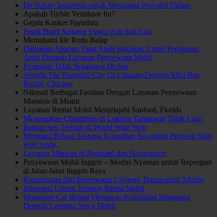
De Nature Indonesia untuk Mengatasi Penyakit Dalam
Apakah Turbin Ventilator Itu?
Gejala Kanker Payudara
Pasak Bumi Sebagai Viagra Asli dari Asia
Memahami Ide Roda Balap
Dapatkan Apapun Yang Anda Inginkan Untuk Perjalanan
Anda Dengan Layanan Penyewaan Mobil
Peringkat Tidak Segalanya Di Seo
Jelajahi The Beautiful City Of Chicago Dengan Mini Bus
Rental, Chicago
Nikmati Berbagai Fasilitas Dengan Layanan Penyewaan
Mansion di Miami
Layanan Rental Mobil Menjelajahi Sanford, Florida
Menemukan Chauffeurs di London Tantangan Tidak Lagi!
Batuan Seo Terbaik di World Wide Web
Mengapa Rekrut Seorang Konsultan Seo untuk Promosi Situs
Web Anda,
Layanan Minicab di Romford dan Hornchurch
Penyewaan Mobil Inggris – Modus Nyaman untuk Bepergian
di Jalan-Jalan Inggris Raya
Keuntungan dari Penyewaan Layanan Transportasi Atlanta
Informasi Umum Tentang Rental Mobil
Singapore Car Rental Menawan Keindahan Singapura
Dengan Layanan Sewa Mobil