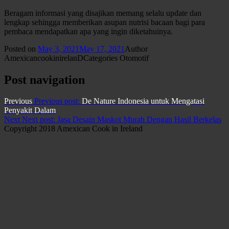
Beragam informasi yang disajikan memang selalu update dan
lengkap sehingga memberikan asupan nutrisi bacaan bagi para
pembaca mendapatkan apa yang ingin diketahuinya.
Posted on
May 3, 2021
May 17, 2021
Author
AmexicancookinirelanD
Categories
Otomotif
Post navigation
Previous
Previous post:
De Nature Indonesia untuk Mengatasi
Penyakit Dalam
Next
Next post:
Jasa Desain Maskot Murah Dengan Hasil Berkelas
Copyright 2018 Amexican Cook in Ireland