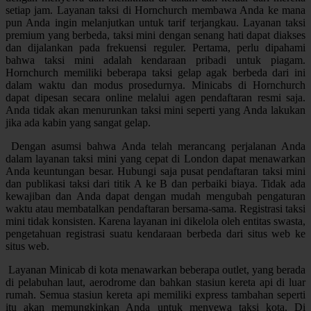
setiap jam. Layanan taksi di Hornchurch membawa Anda ke mana
pun Anda ingin melanjutkan untuk tarif terjangkau. Layanan taksi
premium yang berbeda, taksi mini dengan senang hati dapat diakses
dan dijalankan pada frekuensi reguler. Pertama, perlu dipahami
bahwa taksi mini adalah kendaraan pribadi untuk piagam.
Hornchurch memiliki beberapa taksi gelap agak berbeda dari ini
dalam waktu dan modus prosedurnya. Minicabs di Hornchurch
dapat dipesan secara online melalui agen pendaftaran resmi saja.
Anda tidak akan menurunkan taksi mini seperti yang Anda lakukan
jika ada kabin yang sangat gelap.
Dengan asumsi bahwa Anda telah merancang perjalanan Anda
dalam layanan taksi mini yang cepat di London dapat menawarkan
Anda keuntungan besar. Hubungi saja pusat pendaftaran taksi mini
dan publikasi taksi dari titik A ke B dan perbaiki biaya. Tidak ada
kewajiban dan Anda dapat dengan mudah mengubah pengaturan
waktu atau membatalkan pendaftaran bersama-sama. Registrasi taksi
mini tidak konsisten. Karena layanan ini dikelola oleh entitas swasta,
pengetahuan registrasi suatu kendaraan berbeda dari situs web ke
situs web.
Layanan Minicab di kota menawarkan beberapa outlet, yang berada
di pelabuhan laut, aerodrome dan bahkan stasiun kereta api di luar
rumah. Semua stasiun kereta api memiliki express tambahan seperti
itu akan memungkinkan Anda untuk menyewa taksi kota. Di