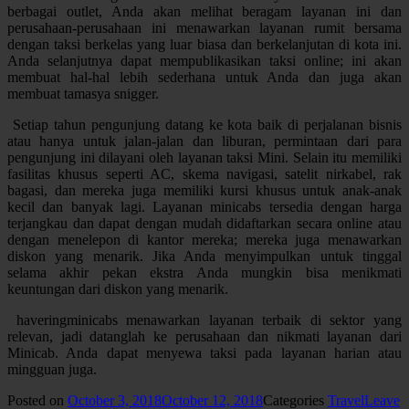
berbagai outlet, Anda akan melihat beragam layanan ini dan
perusahaan-perusahaan ini menawarkan layanan rumit bersama
dengan taksi berkelas yang luar biasa dan berkelanjutan di kota ini.
Anda selanjutnya dapat mempublikasikan taksi online; ini akan
membuat hal-hal lebih sederhana untuk Anda dan juga akan
membuat tamasya snigger.
Setiap tahun pengunjung datang ke kota baik di perjalanan bisnis
atau hanya untuk jalan-jalan dan liburan, permintaan dari para
pengunjung ini dilayani oleh layanan taksi Mini. Selain itu memiliki
fasilitas khusus seperti AC, skema navigasi, satelit nirkabel, rak
bagasi, dan mereka juga memiliki kursi khusus untuk anak-anak
kecil dan banyak lagi. Layanan minicabs tersedia dengan harga
terjangkau dan dapat dengan mudah didaftarkan secara online atau
dengan menelepon di kantor mereka; mereka juga menawarkan
diskon yang menarik. Jika Anda menyimpulkan untuk tinggal
selama akhir pekan ekstra Anda mungkin bisa menikmati
keuntungan dari diskon yang menarik.
haveringminicabs menawarkan layanan terbaik di sektor yang
relevan, jadi datanglah ke perusahaan dan nikmati layanan dari
Minicab. Anda dapat menyewa taksi pada layanan harian atau
mingguan juga.
Posted on
October 3, 2018
October 12, 2018
Categories
Travel
Leave