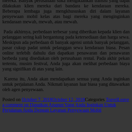
mereka. Banyak perusahaan suka mengiklankan transisi yang dapat
dilakukan klien mereka dari bandara ke kendaraan mereka.
Beberapa lembaga juga mengkhususkan diri dalam layanan
penyewaan mobil kelas atas bagi mereka yang menginginkan
kendaraan mewah, mewah, atau mewah.
Pada akhirnya, perbedaan terbesar yang diberikan kepada klien dan
pelanggan sering kali bergantung pada ketersediaan dan harga sewa.
Meskipun ada perbedaan di banyak agensi untuk banyak pelanggan,
pasar cukup padat untuk pelanggan sewa kendaraan biasa. Pesan
online terlebih dahulu dan dapatkan penawaran dan penawaran
berbeda yang disediakan oleh perusahaan rental. Pada akhir pekan
tertentu, musim festival, Anda juga akan melihat perbedaan biaya
yang signifikan di atas yang lain.
Karena itu, Anda akan mendapatkan semua yang Anda inginkan
untuk perjalanan Anda. Nikmati layanan luar biasa yang ditawarkan
oleh agen penyewaan.
Posted on
October 7, 2018
October 12, 2018
Categories
Travel
Leave
a comment
on Dapatkan Apapun Yang Anda Inginkan Untuk
Perjalanan Anda Dengan Layanan Penyewaan Mobil