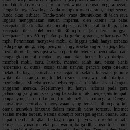
kiri lalu lintas masuk dan itu berlawanan dengan negara-negara
Eropa lainnya. Awalnya, Anda mungkin merasa sulit, tetapi segera
Anda akan terbiasa. Tanda-tanda, yang ditunjukkan di jalan raya
Inggris menggunakan satuan imperial, oleh karena itu batas
kecepatan diperlihatkan dalam mil per jam. Di daerah built-up, batas
kecepatan tidak boleh melebihi 30 mph, di jalur kereta tunggal,
kecepatan harus 60 mph dan pada gerbong ganda, seharusnya 70
mph. Permintaan menyewa mobil di Inggris tidak hanya terbatas
pada pengunjung, tetapi penghuni Inggris sekarang-a-hari juga lebih
memilih untuk jenis opsi sewa seperti itu. Mereka menemukan cara
pengangkutan ini menjadi nyaman dan hemat biaya daripada
membeli mobil baru. Inggris, menjadi salah satu pusat bisnis
terkemuka di dunia, setiap tahun banyak pencari kerja direkrut
melalui berbagai perusahaan ke negara ini selama beberapa periode
waktu dan orang-orang ini lebih suka menyewa mobil daripada
membelinya. Mereka merasa bebas repot dan bahkan sesuai dengan
anggaran mereka. Sebelumnya, itu hanya terbatas pada para
pelancong yang antusias, yang bersedia untuk menjelajahi tempat-
tempat yang harus dikunjungi untuk melihat-lihat negara. Dengan
banyaknya perusahaan penyewaan yang tersedia di negara ini,
orang mungkin bingung dalam memilih yang tertentu. Internet
adalah media terbaik, karena dibanjiri berbagai agensi online. Satu
dapat membandingkan berbagai agen penyewaan mobil murah,
termasuk layanan mereka, penawaran, harga dll. Jangan lupa untuk
pergi melalui ulasan dan testimonial dari klien. Dengan demikian,