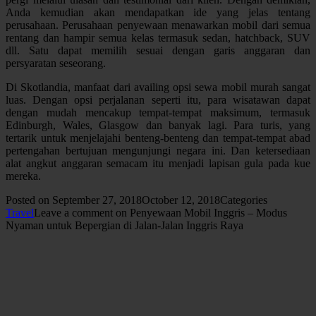
Anda kemudian akan mendapatkan ide yang jelas tentang
perusahaan. Perusahaan penyewaan menawarkan mobil dari semua
rentang dan hampir semua kelas termasuk sedan, hatchback, SUV
dll. Satu dapat memilih sesuai dengan garis anggaran dan
persyaratan seseorang.
Di Skotlandia, manfaat dari availing opsi sewa mobil murah sangat
luas. Dengan opsi perjalanan seperti itu, para wisatawan dapat
dengan mudah mencakup tempat-tempat maksimum, termasuk
Edinburgh, Wales, Glasgow dan banyak lagi. Para turis, yang
tertarik untuk menjelajahi benteng-benteng dan tempat-tempat abad
pertengahan bertujuan mengunjungi negara ini. Dan ketersediaan
alat angkut anggaran semacam itu menjadi lapisan gula pada kue
mereka.
Posted on
September 27, 2018
October 12, 2018
Categories
Travel
Leave a comment
on Penyewaan Mobil Inggris – Modus
Nyaman untuk Bepergian di Jalan-Jalan Inggris Raya