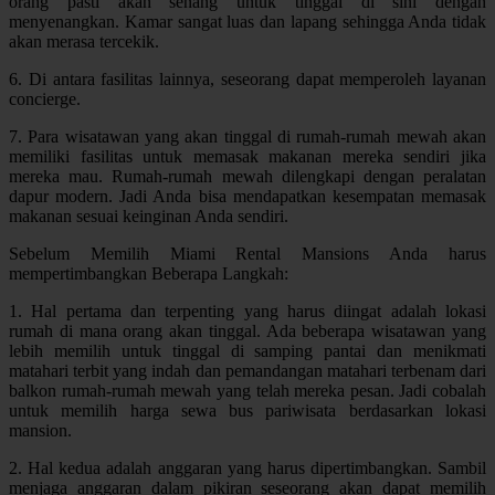
orang pasti akan senang untuk tinggal di sini dengan
menyenangkan. Kamar sangat luas dan lapang sehingga Anda tidak
akan merasa tercekik.
6. Di antara fasilitas lainnya, seseorang dapat memperoleh layanan
concierge.
7. Para wisatawan yang akan tinggal di rumah-rumah mewah akan
memiliki fasilitas untuk memasak makanan mereka sendiri jika
mereka mau. Rumah-rumah mewah dilengkapi dengan peralatan
dapur modern. Jadi Anda bisa mendapatkan kesempatan memasak
makanan sesuai keinginan Anda sendiri.
Sebelum Memilih Miami Rental Mansions Anda harus
mempertimbangkan Beberapa Langkah:
1. Hal pertama dan terpenting yang harus diingat adalah lokasi
rumah di mana orang akan tinggal. Ada beberapa wisatawan yang
lebih memilih untuk tinggal di samping pantai dan menikmati
matahari terbit yang indah dan pemandangan matahari terbenam dari
balkon rumah-rumah mewah yang telah mereka pesan. Jadi cobalah
untuk memilih harga sewa bus pariwisata berdasarkan lokasi
mansion.
2. Hal kedua adalah anggaran yang harus dipertimbangkan. Sambil
menjaga anggaran dalam pikiran seseorang akan dapat memilih