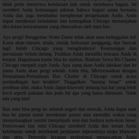
tidak perlu menyewa kendaraan lain untuk membawa bagasi. Ini
memberi Anda ketenangan pikiran bahwa bagasi aman bersama
Anda dan juga membantu menghemat pengeluaran Anda. Anda
dapat menikmati keindahan dan kemegahan Chicago memanjakan
diri dalam kenyamanan yang ditawarkan oleh mini bus.
Ayo pergi! Penggemar Notre Dame tidak akan mau ketinggalan ini!
Kami akan minum, tenda, musik, kelezatan panggang, dan banyak
lagi! Inilah Chicago yang mengikutinya! Kesenangan dan
permainan belum datang. Pastikan Anda memiliki rencana Anda di
tempat. Bagaimana kamu bisa ke stadion, Biarkan Sewa Bis Charter
Chicago menjadi sopir Anda. Apa yang akan Anda lakukan dan ke
mana Anda akan pergi setelah Anda tiba, Menyesuaikan dengan
Perusahaan-Perusahaan Bus Charter di Chicago untuk acara
pertandingan hari terakhir! Tinggalkan “barang besar” untuk
pembuat sihir, maka Anda dapat khawatir tentang hal-hal yang lebih
kecil seperti pakaian dan jenis bir apa yang harus diminum. Tidak
ada yang lain!
Bus mini bisa pergi ke seluruh negeri dan mewah. Anda dapat naik
bus ke pantai untuk menikmati pantai atau memiliki waktu yang
menyenangkan sambil menjelajahi seni dan budaya kota-kota besar.
Penyewaan bus mini Chicago memberi Anda dan teman Anda
kebebasan untuk menikmati perjalanan sepenuhnya tanpa khawatir
dan stres. Penyedia layanan profesional menawarkan Anda