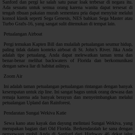
Sanford dan pergi ke salah satu pasar loak terbesar di negara itu.
Ada sesuatu untuk semua orang karena wanita dapat tersesat di
tengah ribuan pakaian murah sementara pria dapat menyisir melalui
konsol klasik seperti Sega Genesis, NES bahkan Sega Master atau
Turbo Grafx-16, yang sangat sulit ditemukan di tempat lain.
Petualangan Airboat
Pergi temukan Kapten Bill dan mulailah petualangan seumur hidup,
paling tidak dalam konteks airboat di St. John’s River. Jika Anda
adalah tipe petualang, Anda dapat melewatkan taman tema dan
benar-benar melihat backwaters of Florida dan berkomunikasi
dengan satwa liar di habitat aslinya.
Zoom Air
Ini adalah taman petualangan petualangan rintangan dengan banyak
kesempatan untuk zip line. Ini sangat bagus untuk orang dewasa dan
remaja karena ada banyak berayun dan menyeimbangkan melalui
petualangan Upland dan Rainforest.
Pendaratan Sungai Wekiva Katie
Sewa kano atau kayak dan dayung melintasi Sungai Wekiva, yang
merupakan bagian dari Old Florida. Berkendaralah ke sana dengan
penyewaan mobil Anda di Sanford dari Highway 46 dekat jalur