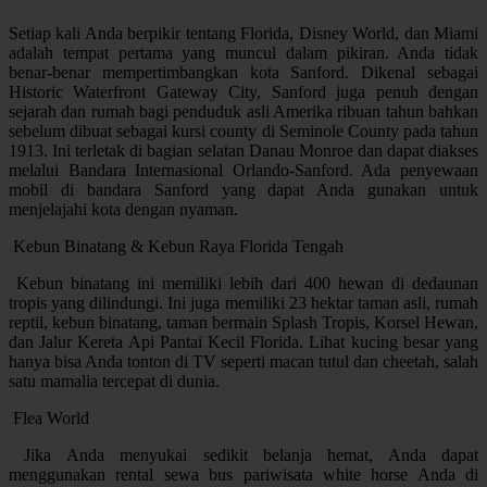
Setiap kali Anda berpikir tentang Florida, Disney World, dan Miami
adalah tempat pertama yang muncul dalam pikiran. Anda tidak
benar-benar mempertimbangkan kota Sanford. Dikenal sebagai
Historic Waterfront Gateway City, Sanford juga penuh dengan
sejarah dan rumah bagi penduduk asli Amerika ribuan tahun bahkan
sebelum dibuat sebagai kursi county di Seminole County pada tahun
1913. Ini terletak di bagian selatan Danau Monroe dan dapat diakses
melalui Bandara Internasional Orlando-Sanford. Ada penyewaan
mobil di bandara Sanford yang dapat Anda gunakan untuk
menjelajahi kota dengan nyaman.
Kebun Binatang & Kebun Raya Florida Tengah
Kebun binatang ini memiliki lebih dari 400 hewan di dedaunan
tropis yang dilindungi. Ini juga memiliki 23 hektar taman asli, rumah
reptil, kebun binatang, taman bermain Splash Tropis, Korsel Hewan,
dan Jalur Kereta Api Pantai Kecil Florida. Lihat kucing besar yang
hanya bisa Anda tonton di TV seperti macan tutul dan cheetah, salah
satu mamalia tercepat di dunia.
Flea World
Jika Anda menyukai sedikit belanja hemat, Anda dapat
menggunakan rental sewa bus pariwisata white horse Anda di