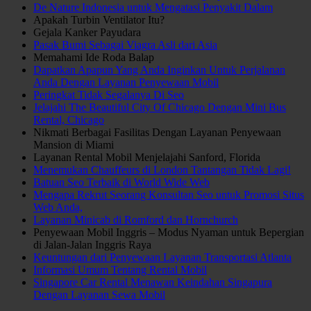
De Nature Indonesia untuk Mengatasi Penyakit Dalam
Apakah Turbin Ventilator Itu?
Gejala Kanker Payudara
Pasak Bumi Sebagai Viagra Asli dari Asia
Memahami Ide Roda Balap
Dapatkan Apapun Yang Anda Inginkan Untuk Perjalanan
Anda Dengan Layanan Penyewaan Mobil
Peringkat Tidak Segalanya Di Seo
Jelajahi The Beautiful City Of Chicago Dengan Mini Bus
Rental, Chicago
Nikmati Berbagai Fasilitas Dengan Layanan Penyewaan
Mansion di Miami
Layanan Rental Mobil Menjelajahi Sanford, Florida
Menemukan Chauffeurs di London Tantangan Tidak Lagi!
Batuan Seo Terbaik di World Wide Web
Mengapa Rekrut Seorang Konsultan Seo untuk Promosi Situs
Web Anda,
Layanan Minicab di Romford dan Hornchurch
Penyewaan Mobil Inggris – Modus Nyaman untuk Bepergian
di Jalan-Jalan Inggris Raya
Keuntungan dari Penyewaan Layanan Transportasi Atlanta
Informasi Umum Tentang Rental Mobil
Singapore Car Rental Menawan Keindahan Singapura
Dengan Layanan Sewa Mobil