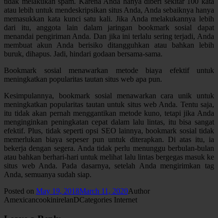
tidak melakukan spam. Karena Anda hanya diberi sekitar 100 kata
atau lebih untuk mendeskripsikan situs Anda, Anda sebaiknya hanya
memasukkan kata kunci satu kali. Jika Anda melakukannya lebih
dari itu, anggota lain dalam jaringan bookmark sosial dapat
menandai pengiriman Anda. Dan jika ini terlalu sering terjadi, Anda
membuat akun Anda berisiko ditangguhkan atau bahkan lebih
buruk, dihapus. Jadi, hindari godaan bersama-sama.
Bookmark sosial menawarkan metode biaya efektif untuk
meningkatkan popularitas tautan situs web apa pun.
Kesimpulannya, bookmark sosial menawarkan cara unik untuk
meningkatkan popularitas tautan untuk situs web Anda. Tentu saja,
itu tidak akan pernah menggantikan metode kuno, tetapi jika Anda
menginginkan peningkatan cepat dalam lalu lintas, itu bisa sangat
efektif. Plus, tidak seperti opsi SEO lainnya, bookmark sosial tidak
memerlukan biaya sepeser pun untuk diterapkan. Di atas itu, ia
bekerja dengan segera. Anda tidak perlu menunggu berbulan-bulan
atau bahkan berhari-hari untuk melihat lalu lintas bergegas masuk ke
situs web Anda. Pada dasarnya, setelah Anda mengirimkan tag
Anda, semuanya sudah siap.
Posted on
May 19, 2018
March 11, 2020
Author
AmexicancookinirelanD
Categories
Internet