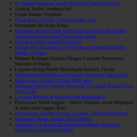
De Nature Indonesia untuk Mengatasi Penyakit Dalam
Apakah Turbin Ventilator Itu?
Gejala Kanker Payudara
Pasak Bumi Sebagai Viagra Asli dari Asia
Memahami Ide Roda Balap
Dapatkan Apapun Yang Anda Inginkan Untuk Perjalanan
Anda Dengan Layanan Penyewaan Mobil
Peringkat Tidak Segalanya Di Seo
Jelajahi The Beautiful City Of Chicago Dengan Mini Bus
Rental, Chicago
Nikmati Berbagai Fasilitas Dengan Layanan Penyewaan
Mansion di Miami
Layanan Rental Mobil Menjelajahi Sanford, Florida
Menemukan Chauffeurs di London Tantangan Tidak Lagi!
Batuan Seo Terbaik di World Wide Web
Mengapa Rekrut Seorang Konsultan Seo untuk Promosi Situs
Web Anda,
Layanan Minicab di Romford dan Hornchurch
Penyewaan Mobil Inggris – Modus Nyaman untuk Bepergian
di Jalan-Jalan Inggris Raya
Keuntungan dari Penyewaan Layanan Transportasi Atlanta
Informasi Umum Tentang Rental Mobil
Singapore Car Rental Menawan Keindahan Singapura
Dengan Layanan Sewa Mobil