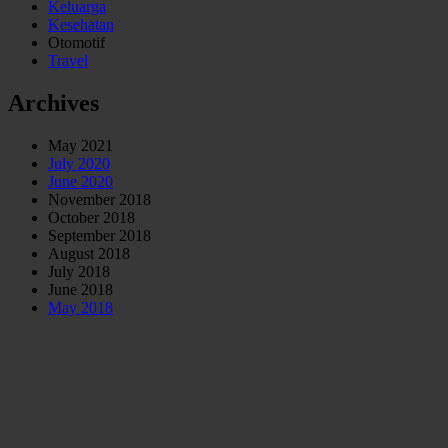
Keluarga
Kesehatan
Otomotif
Travel
Archives
May 2021
July 2020
June 2020
November 2018
October 2018
September 2018
August 2018
July 2018
June 2018
May 2018