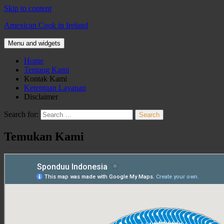
Skip to content
Amexican Cook in Ireland
Menu and widgets
Home
Tentang Kami
Kontak Kami
Ketentuan Layanan
Disclaimer
Search for:
Temukan Kami