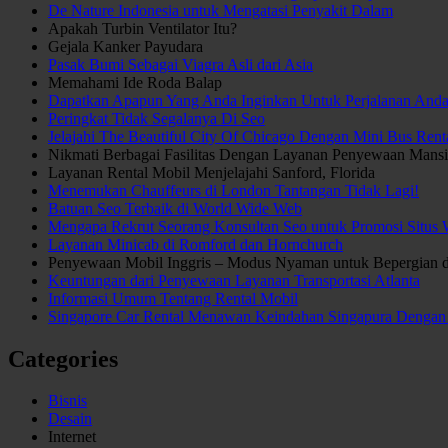
De Nature Indonesia untuk Mengatasi Penyakit Dalam
Apakah Turbin Ventilator Itu?
Gejala Kanker Payudara
Pasak Bumi Sebagai Viagra Asli dari Asia
Memahami Ide Roda Balap
Dapatkan Apapun Yang Anda Inginkan Untuk Perjalanan An
Peringkat Tidak Segalanya Di Seo
Jelajahi The Beautiful City Of Chicago Dengan Mini Bus Rent
Nikmati Berbagai Fasilitas Dengan Layanan Penyewaan Mansi
Layanan Rental Mobil Menjelajahi Sanford, Florida
Menemukan Chauffeurs di London Tantangan Tidak Lagi!
Batuan Seo Terbaik di World Wide Web
Mengapa Rekrut Seorang Konsultan Seo untuk Promosi Situs
Layanan Minicab di Romford dan Hornchurch
Penyewaan Mobil Inggris – Modus Nyaman untuk Bepergian di 
Keuntungan dari Penyewaan Layanan Transportasi Atlanta
Informasi Umum Tentang Rental Mobil
Singapore Car Rental Menawan Keindahan Singapura Dengan
Categories
Bisnis
Desain
Internet