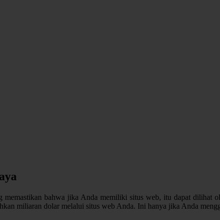
aya
ng memastikan bahwa jika Anda memiliki situs web, itu dapat dilihat
an miliaran dolar melalui situs web Anda. Ini hanya jika Anda mengg