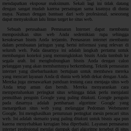
mendapatkan eksposur maksimum. Sekali lagi ini tidak datang
dengan sangat mudah karena persaingan sama kuatnya di dunia
maya. Namun dengan bantuan dari web profesional, seseorang
dapat menyaksikan lalu lintas target ke situs web.
Sebuah perusahaan Pemasaran Internet dapat membantu
memposisikan situs web Anda sedemikian rupa sehingga
kesuksesan bisnis Anda terjamin. Pemasaran internet membantu
dalam pembuatan jaringan yang berisi informasi yang relevan di
seluruh web. Pada dasarnya ini adalah langkah pertama untuk
membangun koneksi yang memungkinkan bisnis Anda tumbuh ke
segala arah. Ini menghubungkan bisnis Anda dengan calon
pelanggan yang akan membantunya berkembang. Teknik pemasaran
internet yang disebarluaskan bertujuan untuk membawa mereka
yang mencari layanan Anda di dunia web lebih dekat dengan Anda.
Mereka juga menawarkan panduan tentang cara menjaga situs web
Anda tetap aman dan bersih. Mereka menyarankan cara
mempertahankan peringkat situs sehingga tidak perlu menjalani
pemulihan penguin Google yang paling ditakuti. Google penguin
pada dasarnya adalah pembaruan algoritme Google yang
menargetkan situs web yang melanggar Pedoman Webmaster
Google. Ini menghasilkan penurunan peringkat mesin pencari situs
web. Ini adalah skenario yang paling ditakuti untuk bisnis apa pun
karena menyebabkan kerugian bisa diperbaiki. Layanan pemasaran
internet profesional menilai dampak dari algoritme tersebut di situs