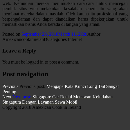
web. Kemudian mereka merumuskan cara-cara untuk mencegah
pemilik situs web melakukan kesalahan seperti itu yang akan
membuat mereka dalam masalah. Oleh karena itu profesional yang
berpengalaman dan dapat diandalkan harus dipekerjakan untuk
memastikan bisnis Anda berada di tangan yang aman.
Posted on
September 20, 2018
March 11, 2020
Author
AmexicancookinirelanD
Categories
Internet
Leave a Reply
You must be logged in to post a comment.
Post navigation
Previous
Previous post:
Mengapa Kata Kunci Long Tail Sangat
Penting.
Next
Next post:
Singapore Car Rental Menawan Keindahan
Singapura Dengan Layanan Sewa Mobil
Copyright 2018 Amexican Cook in Ireland