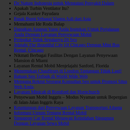
De Nature Indonesia untuk Mengatasi Penyakit Dalam
Apakah Turbin Ventilator Itu?
Gejala Kanker Payudara
Pasak Bumi Sebagai Viagra Asli dari Asia
Memahami Ide Roda Balap
Dapatkan Apapun Yang Anda Inginkan Untuk Perjalanan
Anda Dengan Layanan Penyewaan Mobil
Peringkat Tidak Segalanya Di Seo
Jelajahi The Beautiful City Of Chicago Dengan Mini Bus
Rental, Chicago
Nikmati Berbagai Fasilitas Dengan Layanan Penyewaan
Mansion di Miami
Layanan Rental Mobil Menjelajahi Sanford, Florida
Menemukan Chauffeurs di London Tantangan Tidak Lagi!
Batuan Seo Terbaik di World Wide Web
Mengapa Rekrut Seorang Konsultan Seo untuk Promosi Situs
Web Anda,
Layanan Minicab di Romford dan Hornchurch
Penyewaan Mobil Inggris – Modus Nyaman untuk Bepergian
di Jalan-Jalan Inggris Raya
Keuntungan dari Penyewaan Layanan Transportasi Atlanta
Informasi Umum Tentang Rental Mobil
Singapore Car Rental Menawan Keindahan Singapura
Dengan Layanan Sewa Mobil